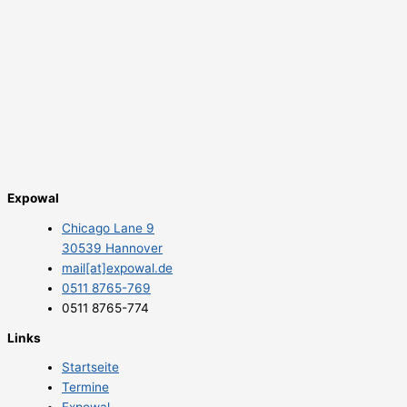
Expowal
Chicago Lane 9
30539 Hannover
mail[at]expowal.de
0511 8765-769
0511 8765-774
Links
Startseite
Termine